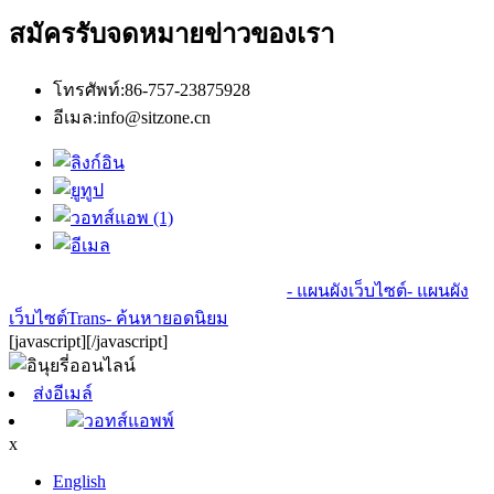
สมัครรับจดหมายข่าวของเรา
โทรศัพท์:
86-757-23875928
อีเมล:
info@sitzone.cn
© ลิขสิทธิ์ - 2010-2024 : สงวนลิขสิทธิ์
- แผนผังเว็บไซต์
- แผนผัง
เว็บไซต์Trans
- ค้นหายอดนิยม
[javascript]
[/javascript]
ส่งอีเมล์
วอทส์แอพพ์
x
English