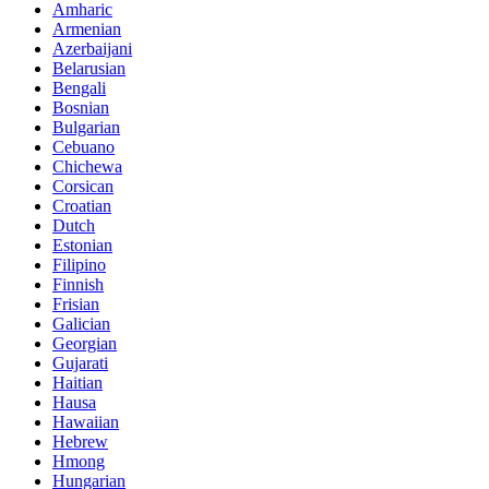
Amharic
Armenian
Azerbaijani
Belarusian
Bengali
Bosnian
Bulgarian
Cebuano
Chichewa
Corsican
Croatian
Dutch
Estonian
Filipino
Finnish
Frisian
Galician
Georgian
Gujarati
Haitian
Hausa
Hawaiian
Hebrew
Hmong
Hungarian