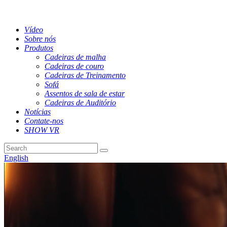
Vídeo
Sobre nós
Produtos
Cadeiras de malha
Cadeiras de couro
Cadeiras de Treinamento
Sofá
Assentos de sala de estar
Cadeiras de Auditório
Notícias
Contate-nos
SHOW VR
English