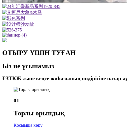
ОТЫРУ ҮШІН ТУҒАН
Біз не ұсынамыз
ҒЗТКЖ және кеңсе жиһазының өндірісіне назар 
01
Торлы орындық
Қосымша көру