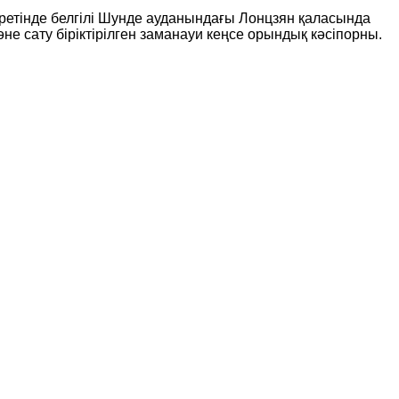
ы ретінде белгілі Шунде ауданындағы Лонцзян қаласында
не сату біріктірілген заманауи кеңсе орындық кәсіпорны.