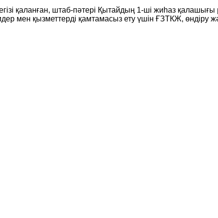
негізі қаланған, штаб-пәтері Қытайдың 1-ші жиһаз қалашығ
дер мен қызметтерді қамтамасыз ету үшін ҒЗТКЖ, өндіру жә