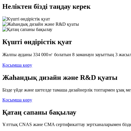
Неліктен бізді таңдау керек
Күшті өндірістік қуат
Жалпы ауданы 334 000㎡ болатын 8 заманауи зауыттың 3 жасыл
Қосымша көру
Жаһандық дизайн және R&D қуаты
Бізде үйде және шетелде тамаша дизайнерлік топтармен ұзақ 
Қосымша көру
Қатаң сапаны бақылау
Ұлттық CNAS және CMA сертификаттау зертханаларымен бізде ж