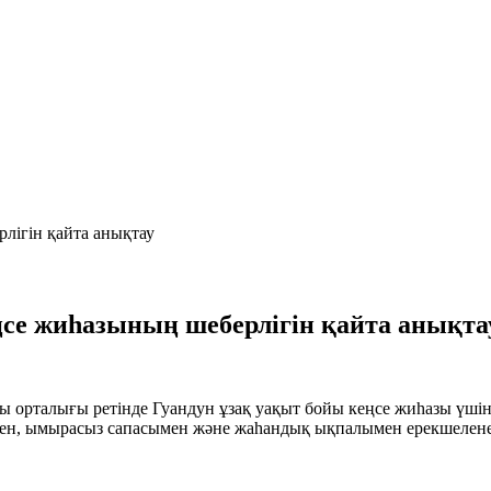
еңсе жиһазының шеберлігін қайта анықта
ы орталығы ретінде Гуандун ұзақ уақыт бойы кеңсе жиһазы үшін
ен, ымырасыз сапасымен және жаһандық ықпалымен ерекшеленед