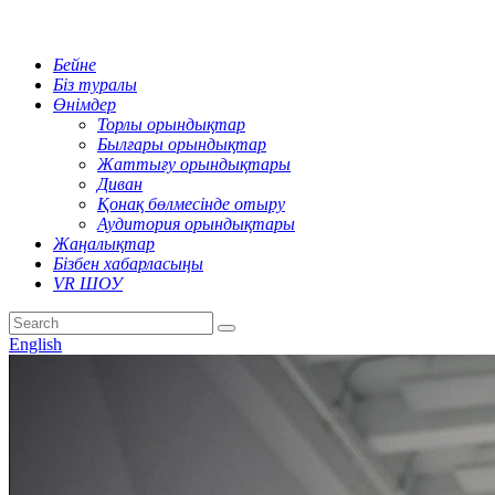
Бейне
Біз туралы
Өнімдер
Торлы орындықтар
Былғары орындықтар
Жаттығу орындықтары
Диван
Қонақ бөлмесінде отыру
Аудитория орындықтары
Жаңалықтар
Бізбен хабарласыңы
VR ШОУ
English