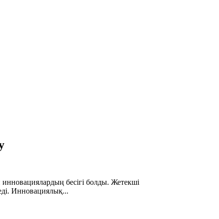
у
 инновациялардың бесігі болды. Жетекші
і. Инновациялық...