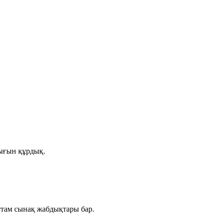
лығын құрдық.
стам сынақ жабдықтары бар.