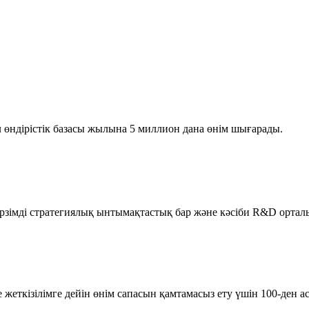
 өндірістік базасы жылына 5 миллион дана өнім шығарады.
мерзімді стратегиялық ынтымақтастық бар және кәсіби R&D орта
еткізілімге дейін өнім сапасын қамтамасыз ету үшін 100-ден а