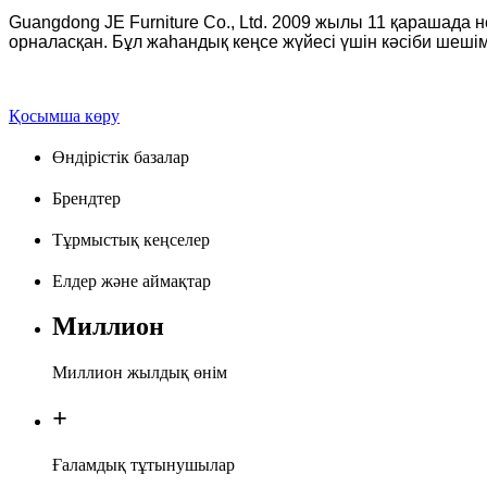
Guangdong JE Furniture Co., Ltd. 2009 жылы 11 қарашада 
орналасқан. Бұл жаһандық кеңсе жүйесі үшін кәсіби шешім
Қосымша көру
Өндірістік базалар
Брендтер
Тұрмыстық кеңселер
Елдер және аймақтар
Миллион
Миллион жылдық өнім
+
Ғаламдық тұтынушылар