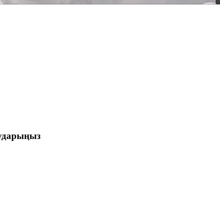
аударыңыз