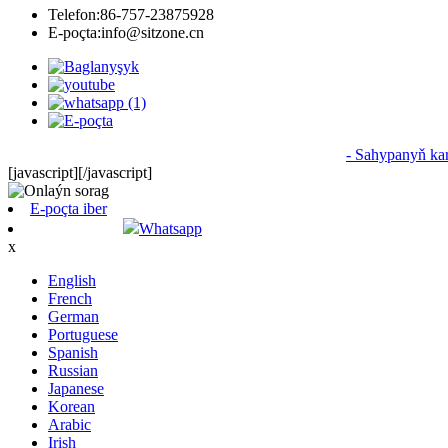
Telefon:
86-757-23875928
E-poçta:
info@sitzone.cn
© Copyright - 2010-2024: Rightshli hukuklar goralan
- Sahypanyň kar
[javascript]
[/javascript]
E-poçta iber
Whatsapp
x
English
French
German
Portuguese
Spanish
Russian
Japanese
Korean
Arabic
Irish