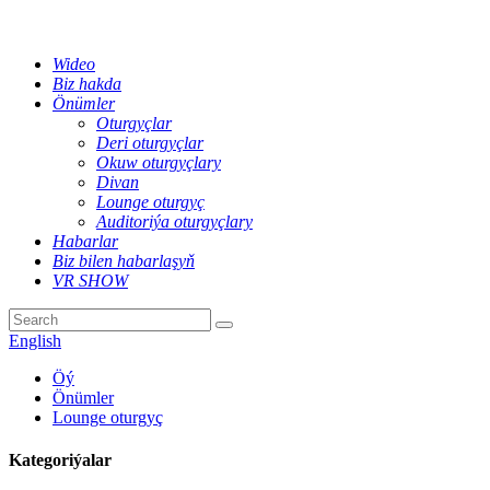
Wideo
Biz hakda
Önümler
Oturgyçlar
Deri oturgyçlar
Okuw oturgyçlary
Divan
Lounge oturgyç
Auditoriýa oturgyçlary
Habarlar
Biz bilen habarlaşyň
VR SHOW
English
Öý
Önümler
Lounge oturgyç
Kategoriýalar