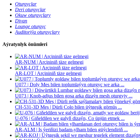
Oturgyçlar
Deri oturgyçlar
Okuw oturgyçlary
Divan
Lounge oturgyç
Auditoriýa oturgyçlary
Aýratynlyk önümleri
AR-NUM | Arçininiň täze gelmegi
AR-LOT | Arçininiň täze gelmegi
U077 | Doly Mes bilen toplumlaýyn oturgyç we arka ...
U073 | Knob-adjus bilen goşa arka dizaýn mesh oturgyjy ...
CH-531-3D Meş | Dürli Colo bilen üýtgeşik görnüş ...
U-076 | Giňeldilen we galyň dizaýn, Co üpjün etmek ...
AR-ALM | Iş ýeriňizi badam-ylham bilen güýçlendiriň ...