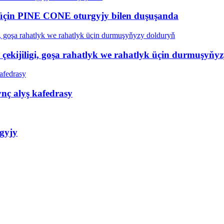
si üçin PINE CONE oturgyjy bilen duşuşanda
ekijiligi, goşa rahatlyk we rahatlyk üçin durmuşyňy
nç alyş kafedrasy
gyjy