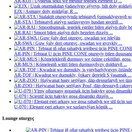
AR-KOJ | Üýtgeşik şekil we meşhur tegelek element D ...
EJX | Asmany doly goldaýar, R ...
AR-STA | Tebigatyň ajaýyp sazlaşygyny başdan geçiriň ...
AR-RAI | Smoot bilen ajaýyp doly bezelen dizaýn ...
AR-SWA | Guw ýaly deri oturgyç, owadan we gyzykly ...
AR-PIN | Tebigat U üçin PINE CONE oturgyjy bilen duşuşanda
AR-MUS | Kömelegiň witiri bilen durmuşyňyzy dolduryň ...
AR-TOF | Kwadrat we durnukly, ýokary derejeli S ýasamak ...
AR-ZOO | Haýwanat bagy seriýasy Pouf, däp-dessuryň çaknyşy
U-079 | Scientif üçin hakyky goşa dinamiki dizaýn ...
U-070 | Elegant egri arkasy we sazlanylýan köpük ...
Lounge oturgyç