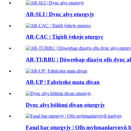
AR-SLI | Dynç alyş oturgyjy
AR-CAC | Tigirli ýekeje oturgyç
AR-TURBU | Döwrebap dizaýn ofis dynç al
AR-UP | Fabriceke mata divan
Dynç alyş bölümi divan oturgyjy
Fasul bar oturgyjy | Ofis myhmanlarynyň 