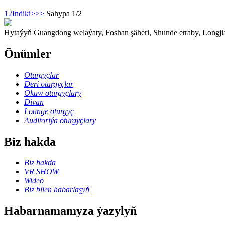
1
2
Indiki>
>>
Sahypa 1/2
Hytaýyň Guangdong welaýaty, Foshan şäheri, Shunde etraby, Longjian
Önümler
Oturgyçlar
Deri oturgyçlar
Okuw oturgyçlary
Divan
Lounge oturgyç
Auditoriýa oturgyçlary
Biz hakda
Biz hakda
VR SHOW
Wideo
Biz bilen habarlaşyň
Habarnamamyza ýazylyň