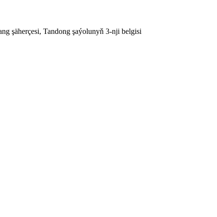
g şäherçesi, Tandong şaýolunyň 3-nji belgisi