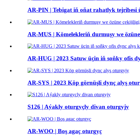
AR-PIN | Tebigat iň oňat rahatlyk tejribe
AR-MUS | Kömelekleriň durmuşy we özüne ç
AR-HUG | 2023 Satuw üçin iň soňky ofis dy
AR-SYS | 2023 Köp görnüşli dynç alyş otur
S126 | Aýakly oturgyçly divan oturgyjy
AR-WOO | Boş agaç oturgyç