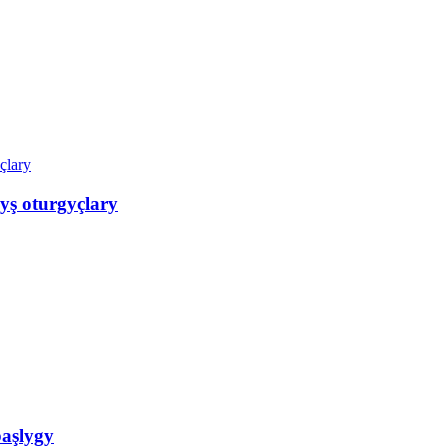
yş oturgyçlary
başlygy