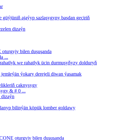
 ...
gy & # 0 ...