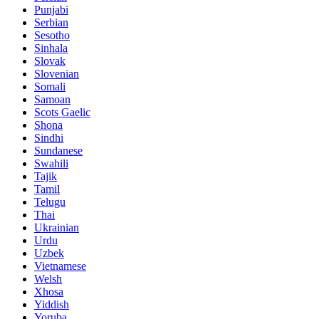
Punjabi
Serbian
Sesotho
Sinhala
Slovak
Slovenian
Somali
Samoan
Scots Gaelic
Shona
Sindhi
Sundanese
Swahili
Tajik
Tamil
Telugu
Thai
Ukrainian
Urdu
Uzbek
Vietnamese
Welsh
Xhosa
Yiddish
Yoruba