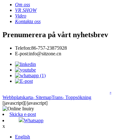
Om oss
VR SHOW
Video
Kontakta oss
Prenumerera på vårt nyhetsbrev
Telefon:
86-757-23875928
E-post:
info@sitzone.cn
© Copyright - 2010-2024 : Alla rättigheter reserverade
-
Webbplatskarta
- SitemapTrans
- Toppsökning
[javascript]
[/javascript]
Skicka e-post
Whatsapp
x
English