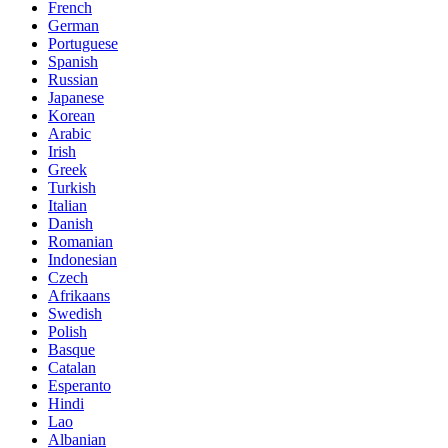
French
German
Portuguese
Spanish
Russian
Japanese
Korean
Arabic
Irish
Greek
Turkish
Italian
Danish
Romanian
Indonesian
Czech
Afrikaans
Swedish
Polish
Basque
Catalan
Esperanto
Hindi
Lao
Albanian