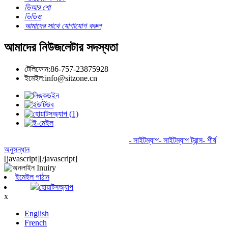
ভিআর শো
ভিডিও
আমাদের সাথে যোগাযোগ করুন
আমাদের নিউজলেটার সদস্যতা
টেলিফোন:
86-757-23875928
ইমেইল:
info@sitzone.cn
© কপিরাইট - 2010-2024 : সর্বস্বত্ব সংরক্ষিত৷
- সাইটম্যাপ
- সাইটম্যাপ ট্রান্স
- শীর্ষ
অনুসন্ধান
[javascript]
[/javascript]
ইমেইল পাঠান
হোয়াটসঅ্যাপ
x
English
French