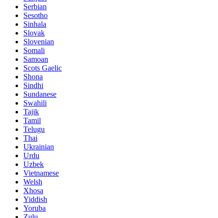
Serbian
Sesotho
Sinhala
Slovak
Slovenian
Somali
Samoan
Scots Gaelic
Shona
Sindhi
Sundanese
Swahili
Tajik
Tamil
Telugu
Thai
Ukrainian
Urdu
Uzbek
Vietnamese
Welsh
Xhosa
Yiddish
Yoruba
Zulu