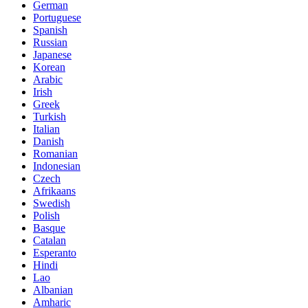
German
Portuguese
Spanish
Russian
Japanese
Korean
Arabic
Irish
Greek
Turkish
Italian
Danish
Romanian
Indonesian
Czech
Afrikaans
Swedish
Polish
Basque
Catalan
Esperanto
Hindi
Lao
Albanian
Amharic