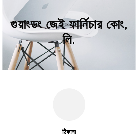
গুয়াংডং জেই ফার্নিচার কোং,
লি.
ঠিকানা