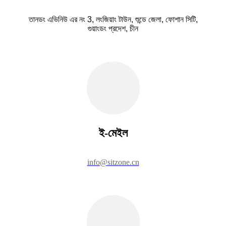
তানডং এভিনিউ এর নং 3, লংজিয়াং টাউন, শুন্ডে জেলা, ফোশান সিটি,
গুয়াংডং প্রদেশ, চীন
ই-মেইল
info@sitzone.cn