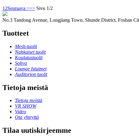
1
2
Seuraava >
>>
Sivu 1/2
No.3 Tandong Avenue, Longjiang Town, Shunde District, Foshan Ci
Tuotteet
Mesh-tuolit
Nahkaiset tuolit
Koulutustuolit
Sohva
Lounge Istuimet
Auditorion tuolit
Tietoja meistä
Tietoja meistä
VR SHOW
Video
Ota yhteyttä
Tilaa uutiskirjeemme