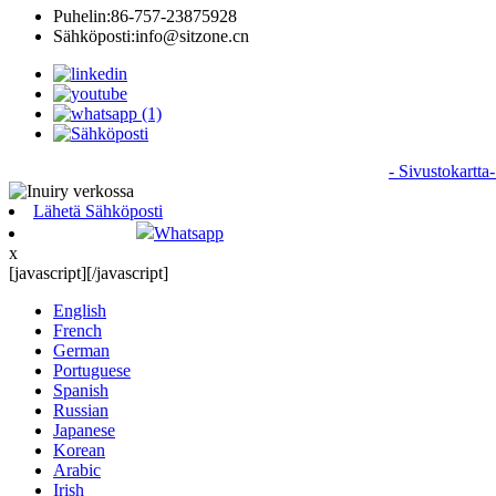
Puhelin:
86-757-23875928
Sähköposti:
info@sitzone.cn
© Copyright - 2010-2024 : Kaikki oikeudet pidätetään
- Sivustokartta
Lähetä Sähköposti
Whatsapp
x
[javascript]
[/javascript]
English
French
German
Portuguese
Spanish
Russian
Japanese
Korean
Arabic
Irish