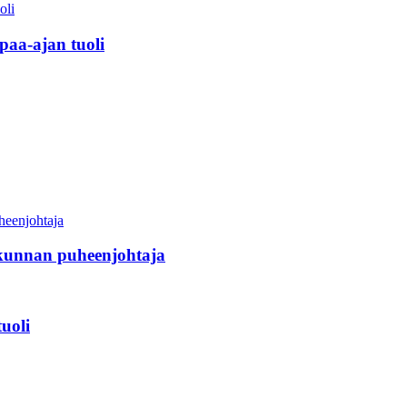
aa-ajan tuoli
kunnan puheenjohtaja
uoli