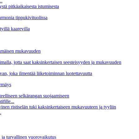
..
fille...
.