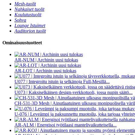
Mesh-tuolit
Nahkaiset tuolit
Koulutustuolit
Sohva
Lounge Istuimet
Auditorion tuolit
Ominaisuustuotteet
AR-NUM | Archinin uusi tulokas
AR-LOT | Archinin uusi tulokas
U077 | Integroitu istuin ja selkänoja Full-Mesillä...
U073 | Kaksiselkäinen design-verkkotuoli, jossa nupin säätö...
CH-531-3D Mesh | Ainutlaatuinen ulkoasu monipuolisella värill
U-076 | Leveämpi ja paksunnettu muotoilu, joka tarjoaa yhteist
AR-ALM | Energisoi työtilaasi mantelivaikutteisella...