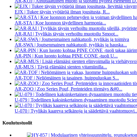
AR-KOJ | Ainutlaatuinen muoto ja suosittu pyöreä elementti D.
EJX | Tukee täysin vyötäröä ilman jousitusta, R...
AR-STA | Koe luonnon täydellinen harmonia...
AR-RAI | Tyylikäs täysin verhoiltu muotoilu Smoot...
AR-SWA | Joutsenmainen nahkatuoli, tyylikäs ja hauska...
AR-PIN | Kun luonto kohtaa PINE CONE -tuoli U...
AR-MUS | Täytä elämääsi sienten vitamiinilla...
AR-TOF | Neliömäinen ja tasainen, huippuluokan S...
AR-ZOO | Zoo Series Pouf, Perinteiden törmäys &#0...
U-079 | Todellinen kaksinkertainen dynaaminen muotoilu Scienti
U-070 | Tyylikäs kaareva selkänoja ja säädettävä vaahtomuovi..
Koulutustuolit