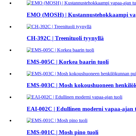
EMO (MOSH) | Kustannustehokkaampi vap
CH-392C | Treenituoli tyynyllä
EMS-005C | Korkea baarin tuoli
EMS-003C | Mosh kokoushuoneen henkilö
EAI-002C | Edullinen moderni vapaa-ajan t
EMS-001C | Mosh pino tuoli