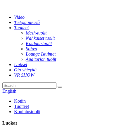
Video
Tietoja meistä
Tuotteet
Mesh-tuolit
Nahkaiset tuolit
Koulutustuolit
Sohva
Lounge Istuimet
Auditorion tuolit
Uutiset
Ota yhteyttä
VR SHOW
English
Kotiin
Tuotteet
Koulutustuolit
Luokat