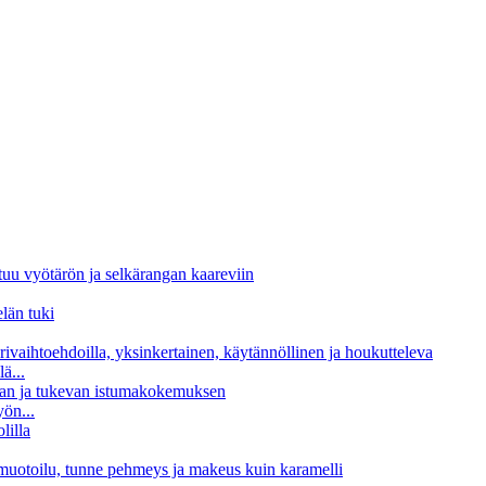
ä...
yön...