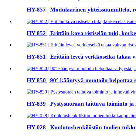
HY-857 | Modulaarinen yhteissuunnittelu, r
HY-852 | Erittäin kova ristiselän tuki, korke
HY-851 | Erittäin leveä verkkoselkä takaa 
HY-850 | 90° kääntyvä muotoilu helpottaa sä
HY-839 | Pystysuoraan taittuva toiminto ja
HY-028 | Koulutushenkilöstön tuolien tukk