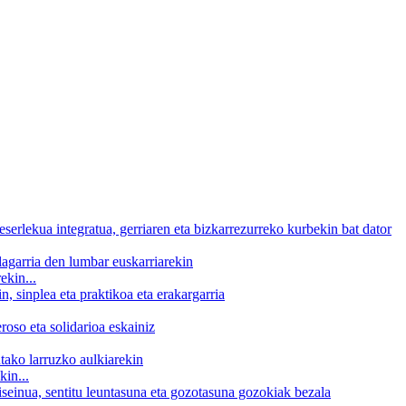
ekin...
in...