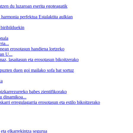
ia...
n U...
nu dinamikoa...