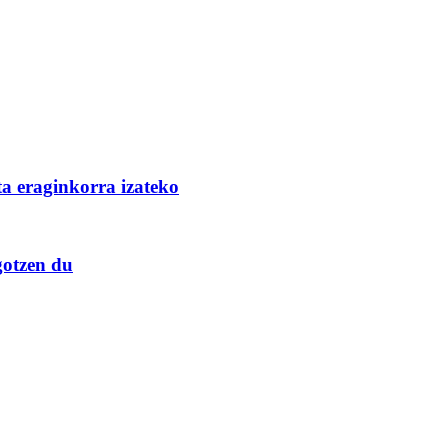
a eraginkorra izateko
gotzen du