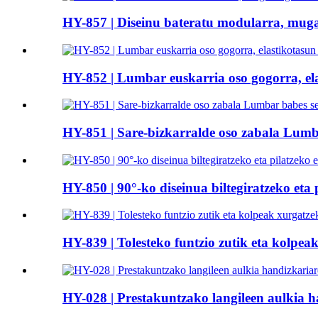
HY-857 | Diseinu bateratu modularra, muga
HY-852 | Lumbar euskarria oso gogorra, ela
HY-851 | Sare-bizkarralde oso zabala Lumb
HY-850 | 90°-ko diseinua biltegiratzeko eta
HY-839 | Tolesteko funtzio zutik eta kolpeak
HY-028 | Prestakuntzako langileen aulkia 