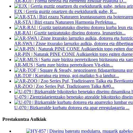
AR-KOJ | Forma berezia eta elementu zirkular ezaguna D...
EJX | Gerria guztiz onartzen du esekidurarik gabe, R...
AR-STA | Bizi ezazu Naturaren Harmonia Perfektua...
AR-RAI | Guztiz tapizatutako diseinu dotorea, leunarekin...
AR-SWA | Zisne itxurako larruzko aulkia, dotorea eta dibertigarr
AR-PIN | Naturak PINE CONE Aulkiarekin topo egiten duenea
AR-MUS | Sartu zure bizitza perretxikoen Vit-ekin...
AR-TOF | Karratua eta irmoa, goi-mailako S-a landuz...
AR-ZOO | Zoo Series Puf, Tradizioaren Talka &#0...
U-079 | Zientzialarientzako benetako atzealde bikoitzeko disei
U-070 | Bizkarralde kurbatu dotorea eta apar erregulagarria ...
Prestakuntza Aulkiak