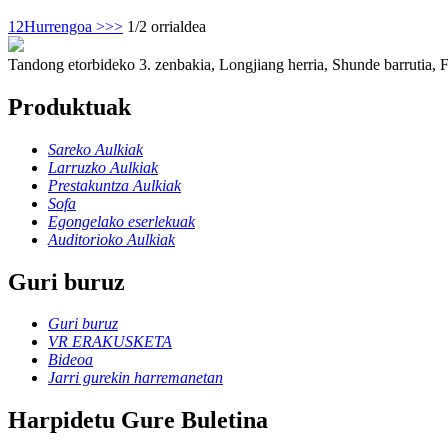
1
2
Hurrengoa >
>>
1/2 orrialdea
Tandong etorbideko 3. zenbakia, Longjiang herria, Shunde barrutia, 
Produktuak
Sareko Aulkiak
Larruzko Aulkiak
Prestakuntza Aulkiak
Sofa
Egongelako eserlekuak
Auditorioko Aulkiak
Guri buruz
Guri buruz
VR ERAKUSKETA
Bideoa
Jarri gurekin harremanetan
Harpidetu Gure Buletina