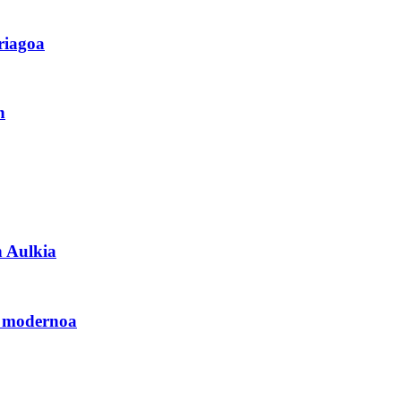
riagoa
n
 Aulkia
i modernoa