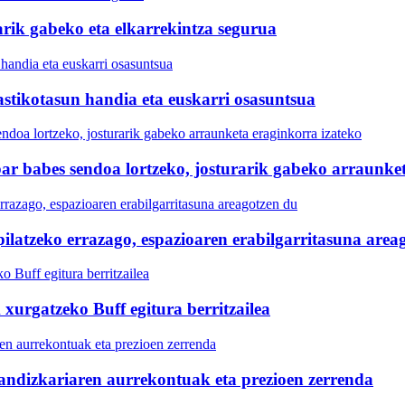
rik gabeko eta elkarrekintza segurua
stikotasun handia eta euskarri osasuntsua
ar babes sendoa lortzeko, josturarik gabeko arraunket
 pilatzeko errazago, espazioaren erabilgarritasuna area
 xurgatzeko Buff egitura berritzailea
handizkariaren aurrekontuak eta prezioen zerrenda