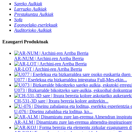
Sareko Aulkiak
Larruzko Aulkiak
Prestakuntza Aulkiak
Sofa
Egongelako eserlekuak
Auditorioko Aulkiak
Ezaugarri Produktuak
AR-NUM | Archini-ren Arriba Berria
AR-LOT | Archini-ren Arriba Berria
U077 | Eserlekua eta bizkarraldea integratua Full-Mes-ekin...
U073 | Bizkarralde bikoitzeko sare-aulkia, eskuoihal doikuntzar
CH-531-3D sare | Itxura berezia kolore anitzekin...
U-076 | Diseinu zabaldua eta loditua, ko...
AR-ALM | Dinamizatu zure lan-eremua almendra-inspirazioarek