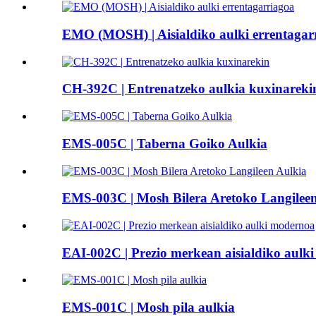
EMO (MOSH) | Aisialdiko aulki errentagar
CH-392C | Entrenatzeko aulkia kuxinareki
EMS-005C | Taberna Goiko Aulkia
EMS-003C | Mosh Bilera Aretoko Langileen
EAI-002C | Prezio merkean aisialdiko aulk
EMS-001C | Mosh pila aulkia