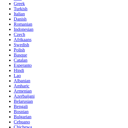
Greek
Turkish
Italian
Danish
Romanian
Indonesian
Czech
Afrikaans
Swedish
Polish
Basque
Catalan
Esperanto
Hindi
Lao
Albanian
Amharic
Armenian
Azerbaijani
Belarusian
Bengali
Bosnian
Bulgarian
Cebuano
Chichewa