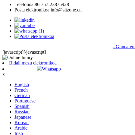
Telefonoa:
86-757-23875928
Posta elektronikoa:
info@sitzone.cn
© Copyright - 2010-2024 : Eskubide guztiak erreserbatuta
- Gunearen
[javascript]
[/javascript]
Bidali mezu elektronikoa
Whatsapp
x
English
French
German
Portuguese
Spanish
Russian
Japanese
Korean
Arabic
Irish