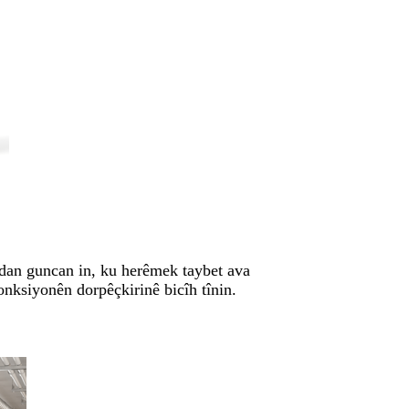
dan guncan in, ku herêmek taybet ava
nksiyonên dorpêçkirinê bicîh tînin.