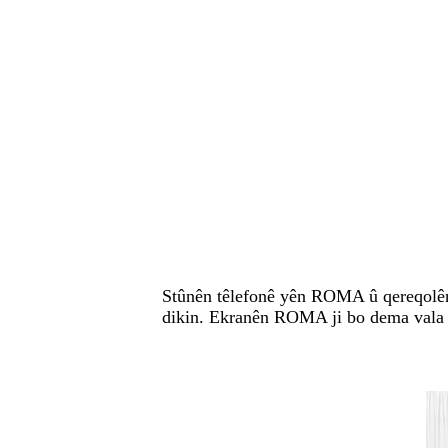
Stûnên têlefonê yên ROMA û qereqolên
dikin. Ekranên ROMA ji bo dema vala / 