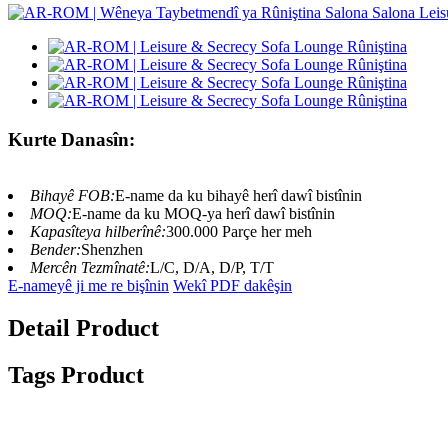
Kurte Danasîn:
Bihayê FOB:
E-name da ku bihayê herî dawî bistînin
MOQ:
E-name da ku MOQ-ya herî dawî bistînin
Kapasîteya hilberînê:
300.000 Parçe her meh
Bender:
Shenzhen
Mercên Tezmînatê:
L/C, D/A, D/P, T/T
E-nameyê ji me re bişînin
Wekî PDF dakêşin
Detail Product
Tags Product