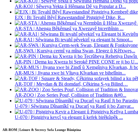
AR-KOJ | Şêweya Yekta û Hêmana Dê ya Popular a D...
EJX | Bi Tevahî Bêyî Rawestandinê Piştgiriyê Dike, R...
AR-STA | Ahenga Bêkêmasî ya Xwezayê biceribînin ...
AR-RAI | Sêwirana Bi tevahî pêvekirî ya elegant bi Smoot...
AR-SWA | Kursiya çermî ya mîna Swan, Elegez û Kêfxweş...
AR-PIN | Dema ku Xweza bi Serokê PINE CONE re ji bo U..
AR-MUS | Jiyana xwe bi Vîtaya Kîvarkan ve bihelînin...
AR-TOF | Meydan & Bi domdarî, Çêkirina S-ya Bilind…
AR-ZOO | Zoo Series Pouf, Collision of Tradition &#0...
U-079 | Sêwirana Dînamîkî ya Ducarî ya Rastî ji bo Zanyar...
U-070 | Piştgiriya kevçî ya elegant û kefek birêkûpêk ...
AR-ROM | Leisure & Secrecy Sofa Lounge Rûniştina