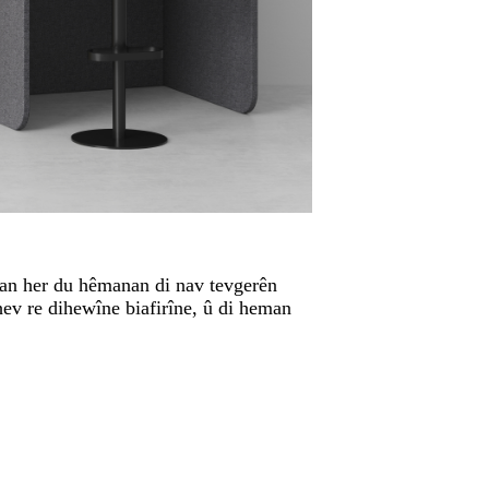
n her du hêmanan di nav tevgerên
hev re dihewîne biafirîne, û di heman