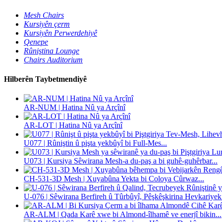
Mesh Chairs
Kursiyên çerm
Kursiyên Perwerdehiyê
Qenepe
Rûniştina Lounge
Chairs Auditorium
Hilberên Taybetmendiyê
AR-NUM | Hatina Nû ya Arçînî
AR-LOT | Hatina Nû ya Arçînî
U077 | Rûniştin û pişta yekbûyî bi Full-Mes...
U073 | Kursiya Sêwirana Mesh-a du-paş a bi guhê-guhêrbar...
CH-531-3D Mesh | Xuyabûna Yekta bi Coloya Cûrwaz...
U-076 | Sêwirana Berfireh û Tûrbûyî, Pêşkêşkirina Hevkariyek.
AR-ALM | Qada Karê xwe bi Almond-îlhamê ve enerjî bikin...