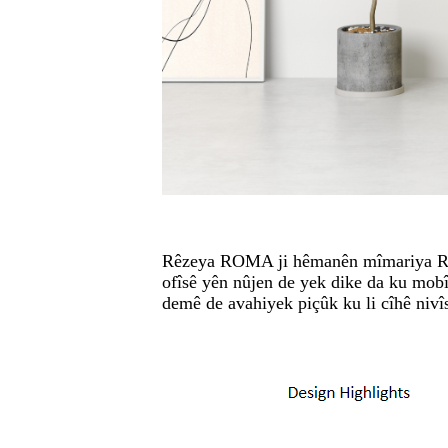
Rêzeya ROMA ji hêmanên mîmariya Rom
ofîsê yên nûjen de yek dike da ku mobî
demê de avahiyek piçûk ku li cîhê nivî