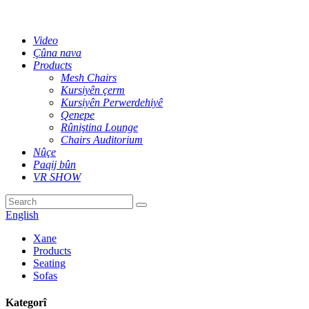
Video
Çûna nava
Products
Mesh Chairs
Kursiyên çerm
Kursiyên Perwerdehiyê
Qenepe
Rûniştina Lounge
Chairs Auditorium
Nûçe
Paqij bûn
VR SHOW
English
Xane
Products
Seating
Sofas
Kategorî