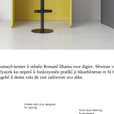
ayê-kemer û stûnên Romanî îlhama xwe digire. Sêwiran va
lyayek ku nepenî û fonksiyonên pratîkî ji bikarhêneran re bi 
sgehê û dema vala de rast radiweste ava dike.