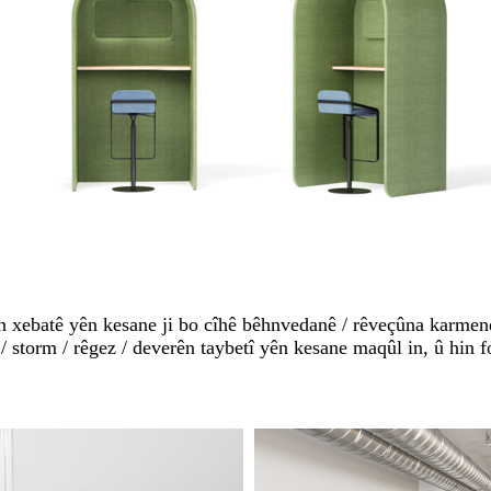
 xebatê yên kesane ji bo cîhê bêhnvedanê / rêveçûna karmen
storm / rêgez / deverên taybetî yên kesane maqûl in, û hin fo