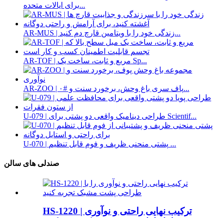
برای ایالات متحده...
AR-MUS | زندگی خود را با ویتامین قارچ دم کنید...
AR-TOF | مربع و ثابت، ساخت یک Sp...
AR-ZOO | پاف سری باغ وحش، برخورد سنت و #۰...
U-079 | طراحی دینامیک واقعی دو پشتی برای Scientif...
U-070 | پشتی منحنی ظریف و فوم قابل تنظیم ...
صندلی های سالن
HS-1220 | ترکیب نهایی راحتی و نوآوری