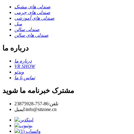
صندلی های مشبک
صندلی های چرمی
صندلی های آموزشی
مبل
صندلی سالن
صندلی های سالن
درباره ما
درباره ما
VR SHOW
ویدئو
تماس با ما
مشترک خبرنامه ما شوید
تلفن:
86-757-23875928
info@sitzone.cn
ایمیل: