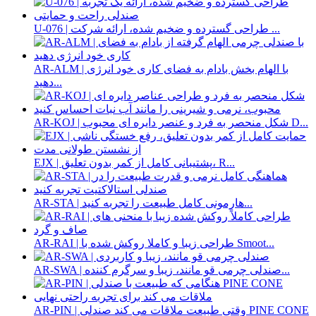
U-076 | طراحی گسترده و ضخیم شده، ارائه شرکت ...
AR-ALM | با الهام بخش بادام به فضای کاری خود انرژی
دهید...
AR-KOJ | شکل منحصر به فرد و عنصر دایره ای محبوب D...
EJX | پشتیبانی کامل از کمر بدون تعلیق، R...
AR-STA | هارمونی کامل طبیعت را تجربه کنید...
AR-RAI | طراحی زیبا و کاملا روکش شده با Smoot...
AR-SWA | صندلی چرمی قو مانند، زیبا و سرگرم کننده...
AR-PIN | وقتی طبیعت ملاقات می کند صندلی PINE CONE