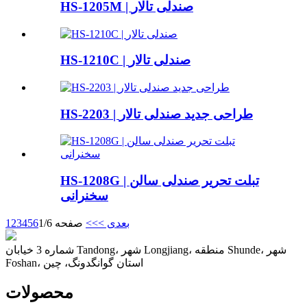
HS-1205M | صندلی تالار
HS-1210C | صندلی تالار
HS-2203 | طراحی جدید صندلی تالار
HS-1208G | تبلت تحریر صندلی سالن
سخنرانی
بعدی >
>>
صفحه 1/6
6
5
4
3
2
1
شماره 3 خیابان Tandong، شهر Longjiang، منطقه Shunde، شهر
Foshan، استان گوانگدونگ، چین
محصولات