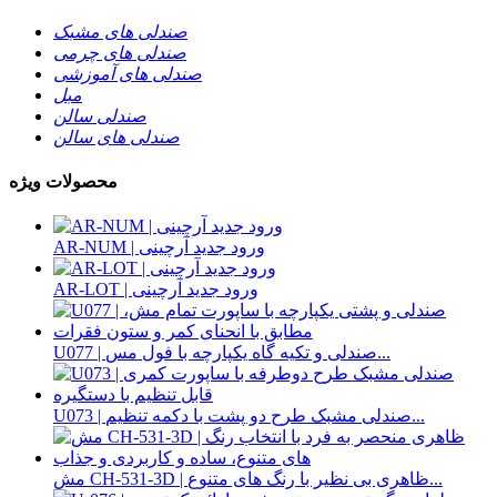
صندلی های مشبک
صندلی های چرمی
صندلی های آموزشی
مبل
صندلی سالن
صندلی های سالن
محصولات ویژه
AR-NUM | ورود جدید آرچینی
AR-LOT | ورود جدید آرچینی
U077 | صندلی و تکیه گاه یکپارچه با فول مس...
U073 | صندلی مشبک طرح دو پشت با دکمه تنظیم...
مش CH-531-3D | ظاهری بی نظیر با رنگ های متنوع...