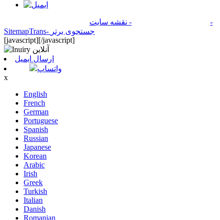
-
© Copyright - 2010-2024 : کلیه حقوق محفوظ است
- نقشه سایت
- جستجوی برتر
SitemapTrans
[javascript]
[/javascript]
ارسال ایمیل
واتساپ
x
English
French
German
Portuguese
Spanish
Russian
Japanese
Korean
Arabic
Irish
Greek
Turkish
Italian
Danish
Romanian